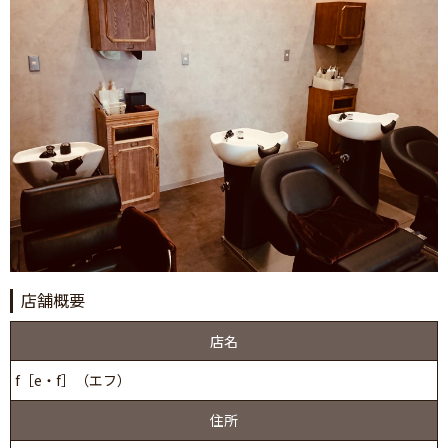
店舗概要
店名
f［e・f］（エフ）
住所