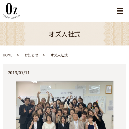
メ
オズ入社式
HOME
お知らせ
オズ入社式
2019/07/11